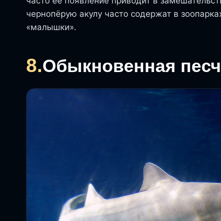
часто ее появление приводит в замешательст
чернопёрую акулу часто содержат в зоопарка
«малышки».
8.
Обыкновенная песч