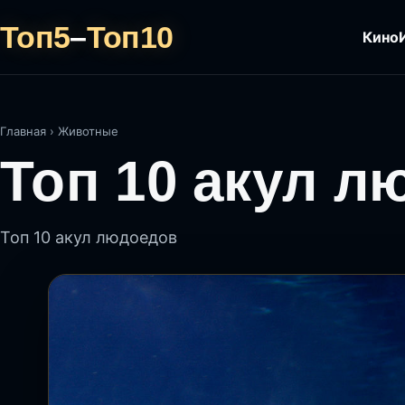
Топ5
–
Топ10
Кино
Главная
›
Животные
Топ 10 акул л
Топ 10 акул людоедов