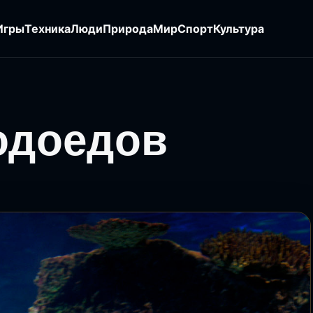
Игры
Техника
Люди
Природа
Мир
Спорт
Культура
юдоедов