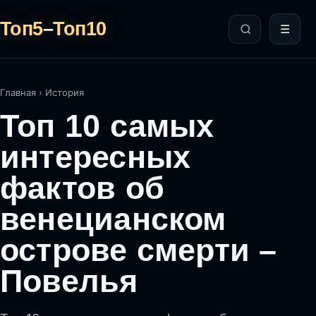
Топ5
–
Топ10
☰
Главная
›
История
Топ 10 самых
интересных
фактов об
венецианском
острове смерти –
Повелья