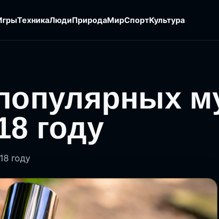
Игры
Техника
Люди
Природа
Мир
Спорт
Культура
 популярных м
18 году
18 году