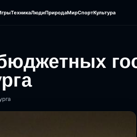
Игры
Техника
Люди
Природа
Мир
Спорт
Культура
 бюджетных го
урга
урга