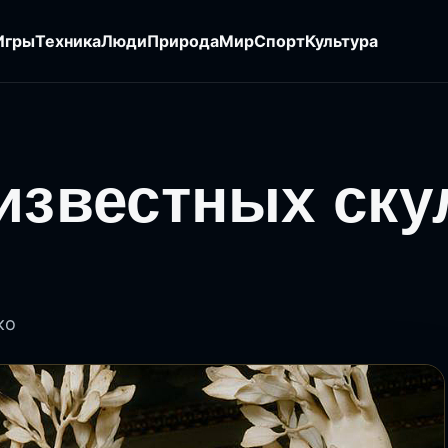
Игры
Техника
Люди
Природа
Мир
Спорт
Культура
известных ску
ко