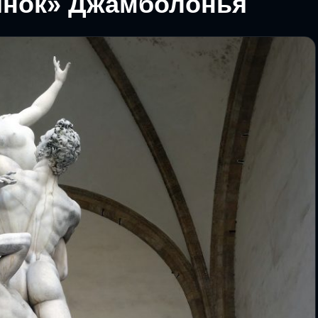
янок» Джамболонья