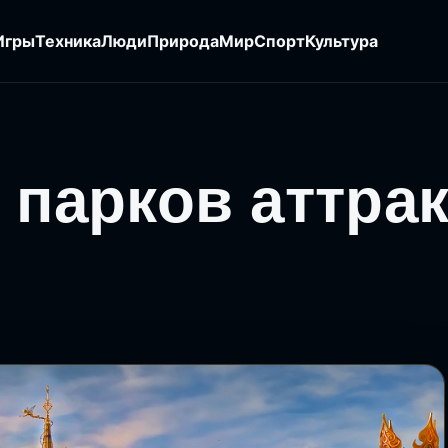
Игры
Техника
Люди
Природа
Мир
Спорт
Культура
 парков аттра