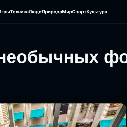
Игры
Техника
Люди
Природа
Мир
Спорт
Культура
 необычных фо