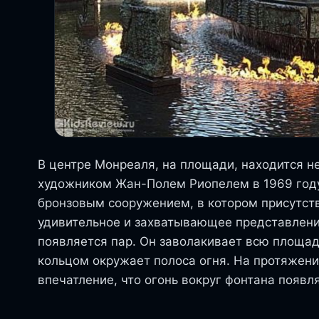
В центре Монреаля, на площади, находится н
художником Жан-Полем Риопелем в 1969 году
бронзовым сооружением, в котором присутству
удивительное и захватывающее представление
появляется пар. Он заволакивает всю площадь
кольцом окружает полоса огня. На протяжени
впечатление, что огонь вокруг фонтана появл