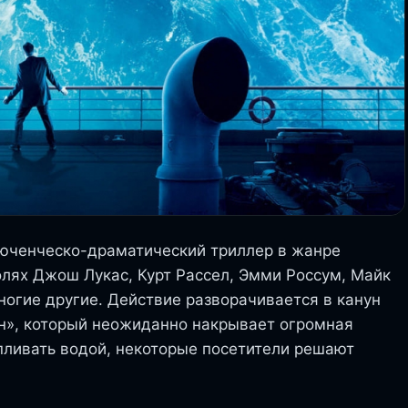
юченческо-драматический триллер в жанре
лях Джош Лукас, Курт Рассел, Эмми Россум, Майк
ногие другие. Действие разворачивается в канун
н», который неожиданно накрывает огромная
апливать водой, некоторые посетители решают