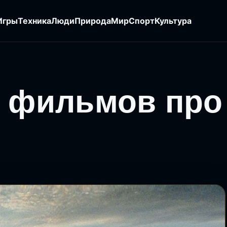
Игры
Техника
Люди
Природа
Мир
Спорт
Культура
х фильмов про