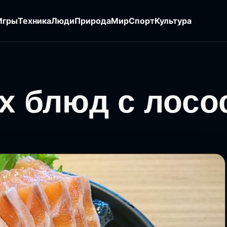
Игры
Техника
Люди
Природа
Мир
Спорт
Культура
х блюд с лосо