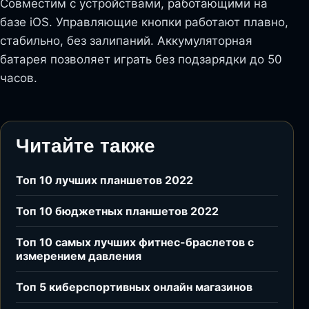
Совместим с устройствами, работающими на
базе iOS. Управляющие кнопки работают плавно,
стабильно, без залипаний. Аккумуляторная
батарея позволяет играть без подзарядки до 50
часов.
Читайте также
Топ 10 лучших планшетов 2022
Топ 10 бюджетных планшетов 2022
Топ 10 самых лучших фитнес-браслетов с
измерением давления
Топ 5 киберспортивных онлайн магазинов