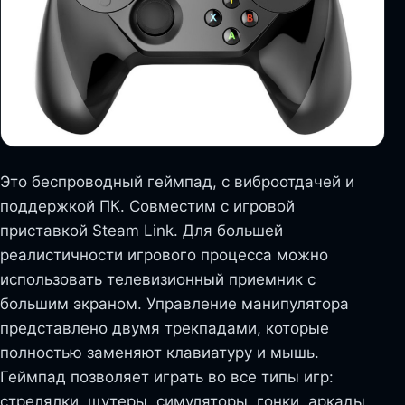
Это беспроводный геймпад, с виброотдачей и
поддержкой ПК. Совместим с игровой
приставкой Steam Link. Для большей
реалистичности игрового процесса можно
использовать телевизионный приемник с
большим экраном. Управление манипулятора
представлено двумя трекпадами, которые
полностью заменяют клавиатуру и мышь.
Геймпад позволяет играть во все типы игр:
стрелялки, щутеры, симуляторы, гонки, аркады.