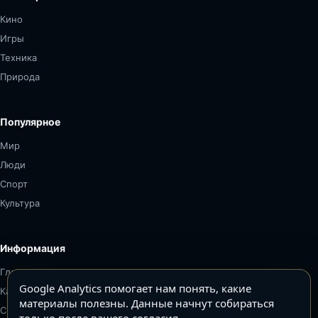
Кино
Игры
Техника
Природа
Популярное
Мир
Люди
Спорт
Культура
Информация
Главная
Google Analytics помогает нам понять, какие
Карта сайта
материалы полезны. Данные начнут собираться
Связаться