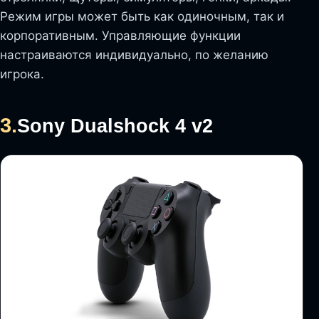
Режим игры может быть как одиночным, так и
корпоративным. Управляющие функции
настраиваются индивидуально, по желанию
игрока.
3.
Sony Dualshock 4 v2