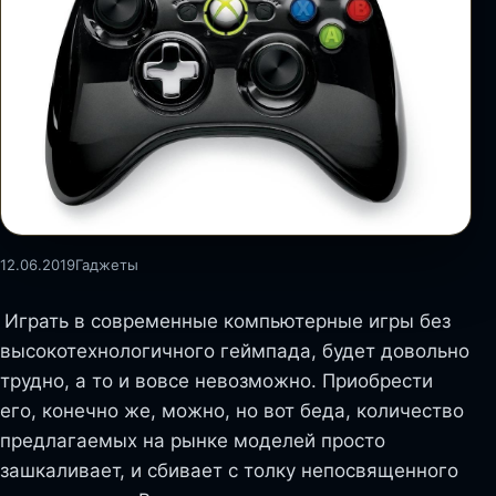
12.06.2019
Гаджеты
Играть в современные компьютерные игры без
высокотехнологичного геймпада, будет довольно
трудно, а то и вовсе невозможно. Приобрести
его, конечно же, можно, но вот беда, количество
предлагаемых на рынке моделей просто
зашкаливает, и сбивает с толку непосвященного