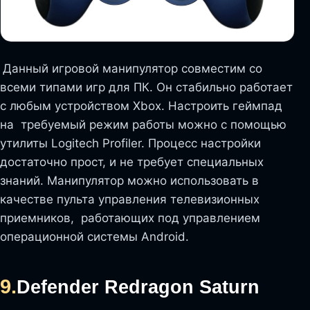
Данный игровой манипулятор совместим со
всеми типами игр для ПК. Он стабильно работает
с любым устройством Xbox. Настроить геймпад
на требуемый режим работы можно с помощью
утилиты Logitech Profiler. Процесс настройки
достаточно прост, и не требует специальных
знаний. Манипулятор можно использовать в
качестве пульта управления телевизионных
приемников, работающих под управлением
операционной системы Android.
9.
Defender Redragon Saturn