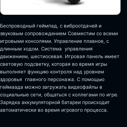
Беспроводный геймпад, с виброотдачей и
звуковым сопровождением Совместим со всеми
игровыми консолями. Управление плавное, с
длинным ходом. Система управления
движением, шестиосевая. Игровая панель имеет
световую подсветку, которая во время игры
выполняет функцию контроля над уровнем
здоровья главного персонажа. С помощью
геймаада можно загружать видеофайлы в
социальные сети, общаться с коллегами по игре.
Зарядка аккумуляторной батареи происходит
автоматически во время игрового процесса.