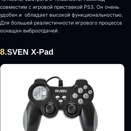
совместим с игровой приставкой PS3. Он очень
удобен и обладает высокой функциональностью.
Для большей реалистичности игрового процесса
оснащен виброотдачей.
8.
SVEN X-Pad