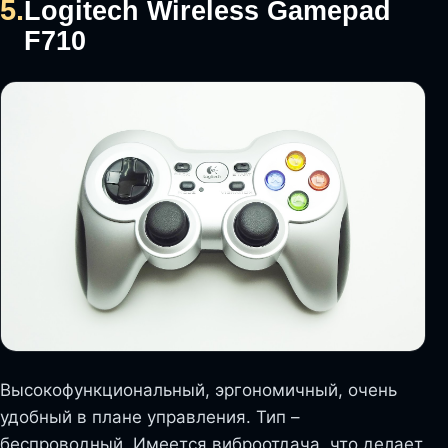
5.
Logitech Wireless Gamepad
F710
Высокофункциональный, эргономичный, очень
удобный в плане управления. Тип –
беспроводный. Имеется виброотдача, что делает