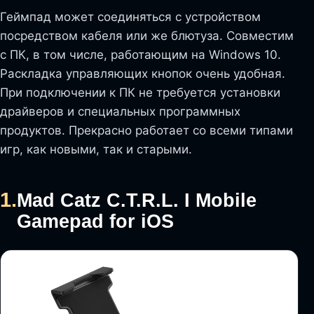
Геймпад может соединяться с устройством
посредством кабеля или же блютуза. Совместим
с ПК, в том числе, работающим на Windows 10.
Раскладка управляющих кнопок очень удобная.
При подключении к ПК не требуется установки
драйверов и специальных программных
продуктов. Прекрасно работает со всеми типами
игр, как новыми, так и старыми.
1.
Mad Catz C.T.R.L. I Mobile
Gamepad for iOS