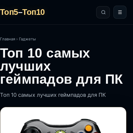
Топ5
–
Топ10
☰
Главная
›
Гаджеты
Топ 10 самых
лучших
геймпадов для ПК
Топ 10 самых лучших геймпадов для ПК