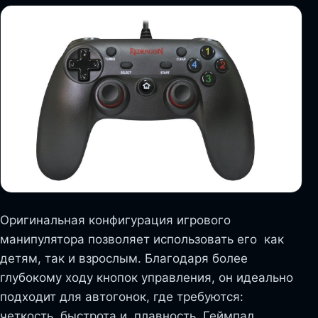
Оригинальная конфигурация игрового
манипулятора позволяет использовать его как
детям, так и взрослым. Благодаря более
глубокому ходу кнопок управления, он идеально
подходит для автогонок, где требуются:
четкость, быстрота и плавность. Геймпад