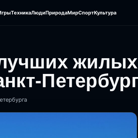
Игры
Техника
Люди
Природа
Мир
Спорт
Культура
 лучших жилых
анкт-Петербур
етербурга