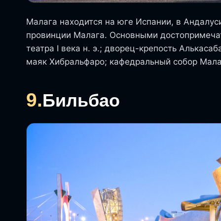
Малага находится на юге Испании, в Андалус
провинции Малага. Основными достопримеча
театра I века н. э.; дворец-крепость Алькаса
маяк Хибральфаро; кафедральный собор Малаг
9.
Бильбао