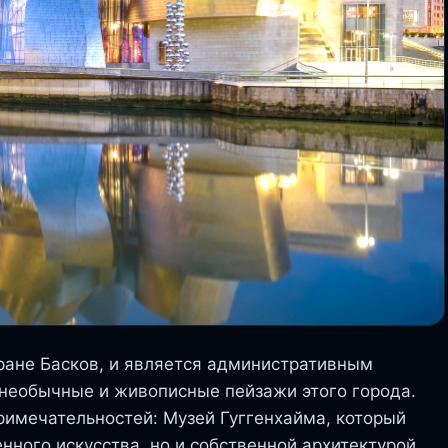
ране Басков, и является административным
 необычные и живописные пейзажи этого города.
римечательностей: Музей Гуггенхайма, который
ного искусства, но и собственной архитектурой.