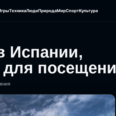
Игры
Техника
Люди
Природа
Мир
Спорт
Культура
в Испании,
 для посещен
щения