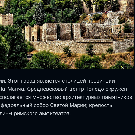
ии. Этот город является столицей провинции
Ла-Манча. Средневековый центр Толедо окружен
асполагается множество архитектурных памятников.
афедральный собор Святой Марии; крепость
алины римского амфитеатра.