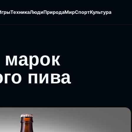
Игры
Техника
Люди
Природа
Мир
Спорт
Культура
 марок
го пива