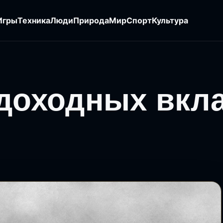
Игры
Техника
Люди
Природа
Мир
Спорт
Культура
 доходных вкл