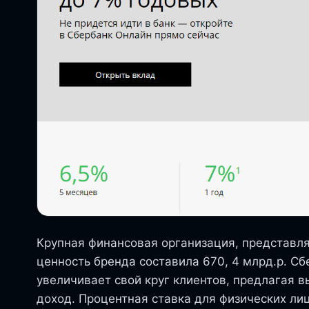
Крупная финансовая организация, представля
ценность бренда составила 670, 4 млрд.р. С
увеличивает свой круг клиентов, предлагая 
доход. Процентная ставка для физических лиц