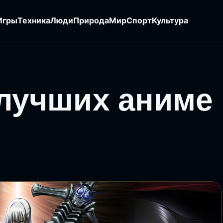
Игры
Техника
Люди
Природа
Мир
Спорт
Культура
 лучших аниме