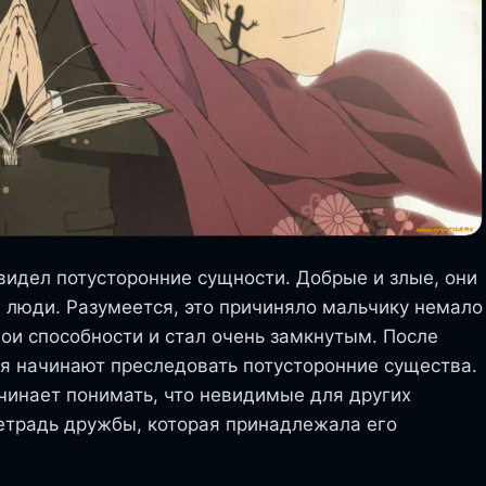
видел потусторонние сущности. Добрые и злые, они
е люди. Разумеется, это причиняло мальчику немало
свои способности и стал очень замкнутым. После
ня начинают преследовать потусторонние существа.
чинает понимать, что невидимые для других
етрадь дружбы, которая принадлежала его