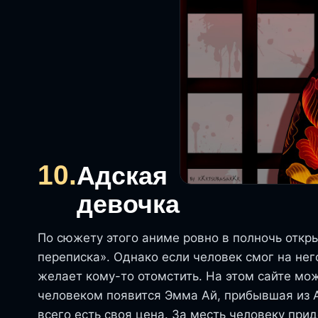
10.
Адская
девочка
По сюжету этого аниме ровно в полночь откр
переписка». Однако если человек смог на нег
желает кому-то отомстить. На этом сайте мож
человеком появится Эмма Ай, прибывшая из А
всего есть своя цена. За месть человеку при