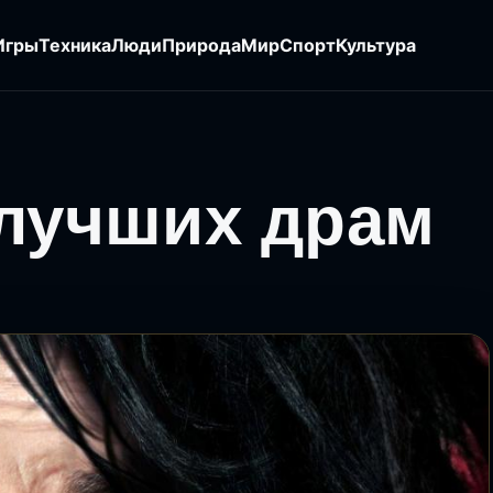
Игры
Техника
Люди
Природа
Мир
Спорт
Культура
 лучших драм