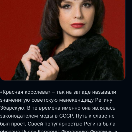
«Красная королева» – так на западе называли
знаменитую советскую манекенщицу Регину
Збарскую. В те времена именно она являлась
законодателем моды в СССР. Путь к славе не
был прост. Своей популярностью Регина была
обязана Пьеру Кардену, Фредерико Феллини, и