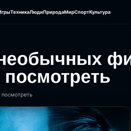
Игры
Техника
Люди
Природа
Мир
Спорт
Культура
 необычных ф
 посмотреть
т посмотреть