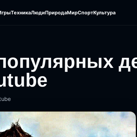
Игры
Техника
Люди
Природа
Мир
Спорт
Культура
 популярных д
utube
tube