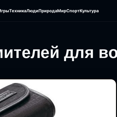
Игры
Техника
Люди
Природа
Мир
Спорт
Культура
мителей для в