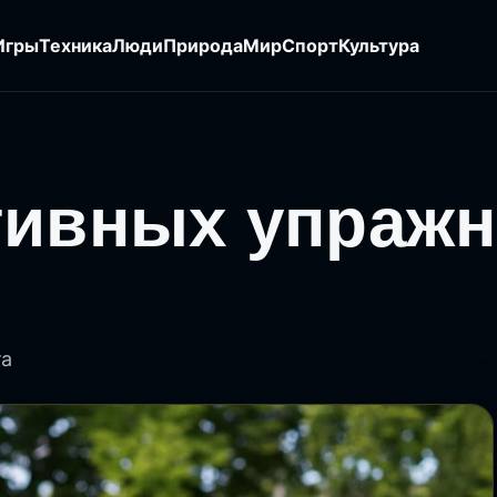
Игры
Техника
Люди
Природа
Мир
Спорт
Культура
тивных упражн
та