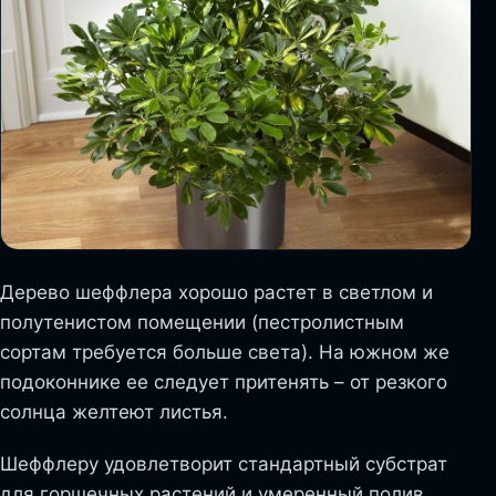
Дерево шеффлера хорошо растет в светлом и
полутенистом помещении (пестролистным
сортам требуется больше света). На южном же
подоконнике ее следует притенять – от резкого
солнца желтеют листья.
Шеффлеру удовлетворит стандартный субстрат
для горшечных растений и умеренный полив.