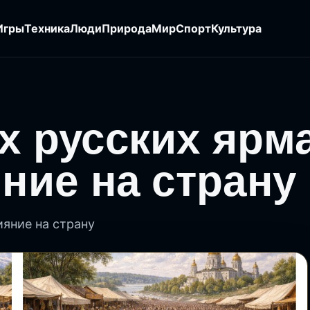
Игры
Техника
Люди
Природа
Мир
Спорт
Культура
х русских ярм
яние на страну
ияние на страну