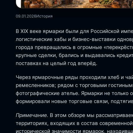
09.01.2026
История
В XIX веке ярмарки были для Российской имп
логистические хабы и бизнес-выставки однов
города превращались в огромные «перекрёстк
крупные сделки, брались и выдавались креди
поставках на целый год вперёд.
Через ярмарочные ряды проходили хлеб и чай
ремесленников; рядом с торговыми гостиными
фотографические ателье. Ярмарки не только 
формировали новые торговые связи, подтягива
Примечание.
В этом обзоре мы рассматриваем
территориях, входящих в состав современной
исторической значимости ярмарок, находивши