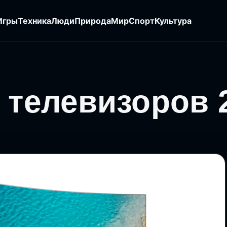
Игры
Техника
Люди
Природа
Мир
Спорт
Культура
 телевизоров 