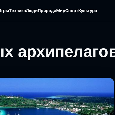
Игры
Техника
Люди
Природа
Мир
Спорт
Культура
ых архипелаго