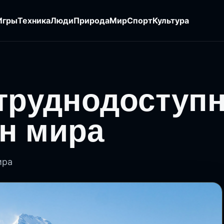
Игры
Техника
Люди
Природа
Мир
Спорт
Культура
 труднодоступ
н мира
ира