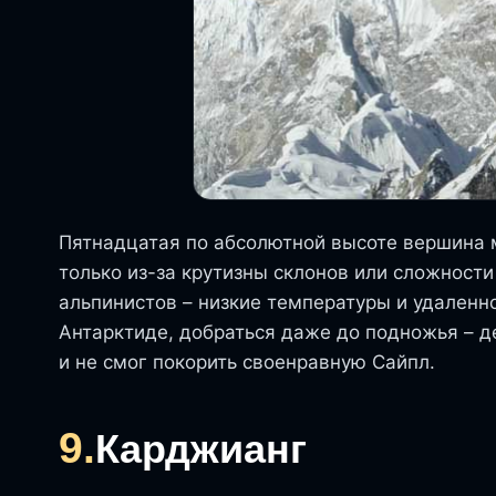
Пятнадцатая по абсолютной высоте вершина м
только из-за крутизны склонов или сложнос
альпинистов – низкие температуры и удаленно
Антарктиде, добраться даже до подножья – де
и не смог покорить своенравную Сайпл.
9.
Карджианг