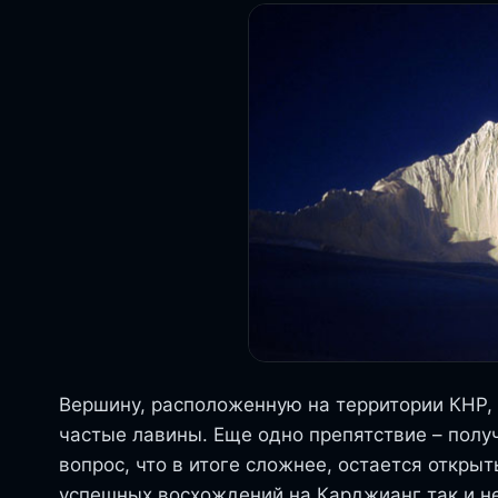
Вершину, расположенную на территории КНР, 
частые лавины. Еще одно препятствие – полу
вопрос, что в итоге сложнее, остается откры
успешных восхождений на Карджианг так и н