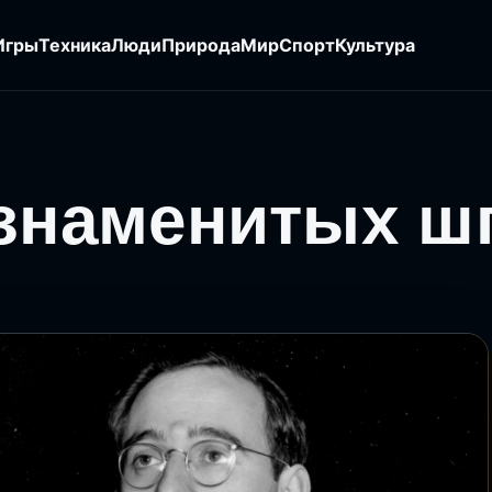
Игры
Техника
Люди
Природа
Мир
Спорт
Культура
 знаменитых ш