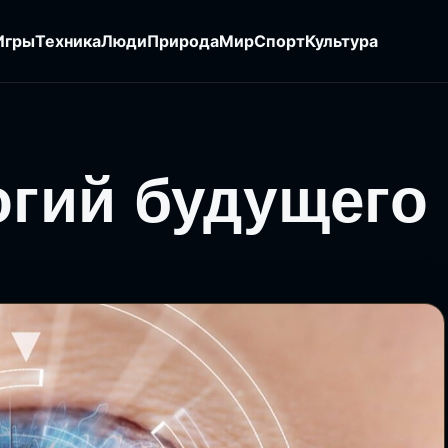
Игры
Техника
Люди
Природа
Мир
Спорт
Культура
огий будущего